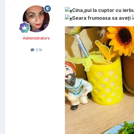
Cina,pui la cuptor cu ierb
Seara frumoasa sa aveți
Administrators
3.1k