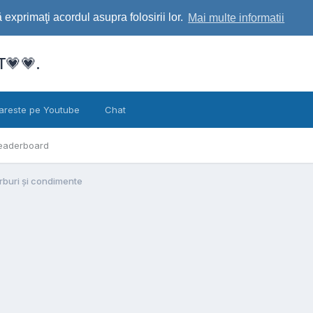
exprimaţi acordul asupra folosirii lor.
Mai multe informatii
💗💗.
areste pe Youtube
Chat
eaderboard
erburi și condimente