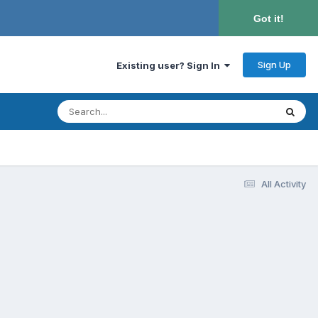
Got it!
Sign Up
Existing user? Sign In
All Activity