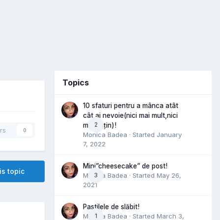
Topics
10 sfaturi pentru a mânca atât
cât ai nevoie(nici mai mult,nici
2
mai puțin)!
rs
0
Monica Badea
· Started
January
7, 2022
Mini”cheesecake” de post!
is topic
Monica Badea
3
· Started
May 26,
2021
Pastilele de slăbit!
Monica Badea
1
· Started
March 3,