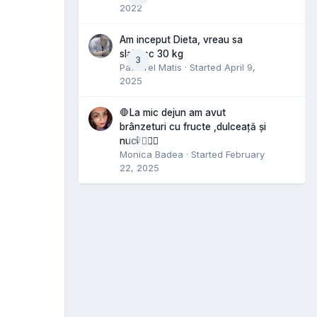
2022
Am inceput Dieta, vreau sa
slabesc 30 kg
3
Pastorel Matis
· Started
April 9,
2025
🛑La mic dejun am avut
brânzeturi cu fructe ,dulceață și
0
nuci 🤷🏻‍♀️
Monica Badea
· Started
February
22, 2025