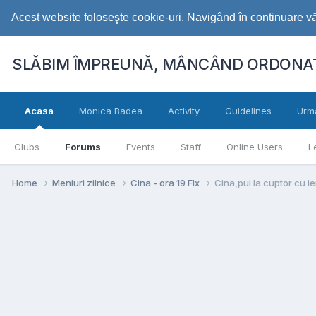
Acest website foloseşte cookie-uri. Navigând în continuare vă 
SLĂBIM ÎMPREUNĂ, MÂNCÂND ORDONAT
Acasa
Monica Badea
Activity
Guidelines
Urm
Clubs
Forums
Events
Staff
Online Users
L
Home
Meniuri zilnice
Cina - ora 19 Fix
Cina,pui la cuptor cu i