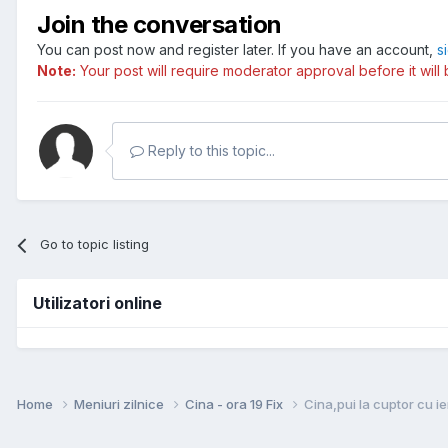
Join the conversation
You can post now and register later. If you have an account,
s
Note:
Your post will require moderator approval before it will b
Reply to this topic...
Go to topic listing
Utilizatori online
Home
Meniuri zilnice
Cina - ora 19 Fix
Cina,pui la cuptor cu i