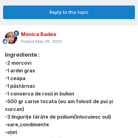
Reply to this topic
Monica Badea
Posted
May 30, 2023
Ingrediente :
-2 morcovi
-1 ardei gras
-1 ceapa
-1 păstârnac
-1 conserva de rosii in bulion
-500 gr carne tocata (eu am folosit de pui și
curcan)
-3 lingurițe târâte de psilium(înlocuiesc oul)
-sare,condimente
-oțet