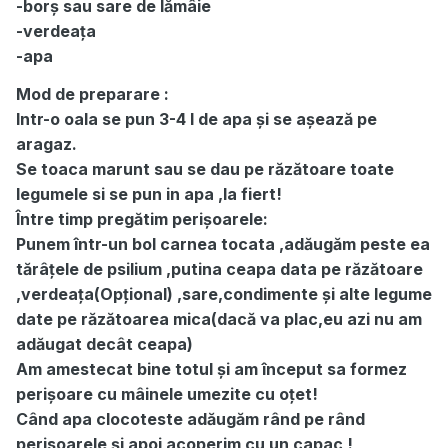
-borș sau sare de lămâie
-verdeața
-apa
Mod de preparare :
Intr-o oala se pun 3-4 l de apa și se așează pe
aragaz.
Se toaca marunt sau se dau pe răzătoare toate
legumele si se pun in apa ,la fiert!
Între timp pregătim perișoarele:
Punem într-un bol carnea tocata ,adăugăm peste ea
tărâțele de psilium ,putina ceapa data pe răzătoare
,verdeața(Opțional) ,sare,condimente și alte legume
date pe răzătoarea mica(dacă va plac,eu azi nu am
adăugat decât ceapa)
Am amestecat bine totul și am început sa formez
perișoare cu mâinele umezite cu oțet!
Când apa clocoteste adăugăm rând pe rând
perisoarele și apoi acoperim cu un capac !