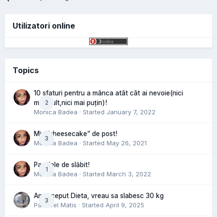
Utilizatori online
Topics
10 sfaturi pentru a mânca atât cât ai nevoie(nici
2
mai mult,nici mai puțin)!
Monica Badea
· Started
January 7, 2022
Mini”cheesecake” de post!
3
Monica Badea
· Started
May 26, 2021
Pastilele de slăbit!
1
Monica Badea
· Started
March 3, 2022
Am inceput Dieta, vreau sa slabesc 30 kg
3
Pastorel Matis
· Started
April 9, 2025