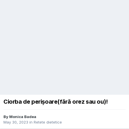
Ciorba de perișoare(fără orez sau ou)!
By
Monica Badea
May 30, 2023
in
Retete dietetice