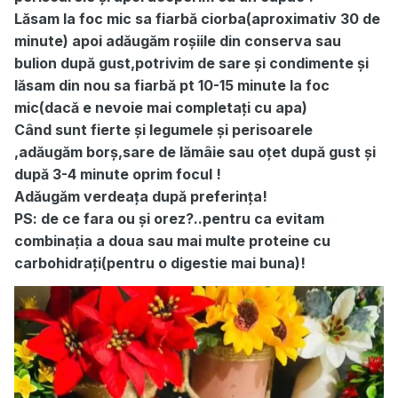
Lăsam la foc mic sa fiarbă ciorba(aproximativ 30 de
minute) apoi adăugăm roșiile din conserva sau
bulion după gust,potrivim de sare și condimente și
lăsam din nou sa fiarbă pt 10-15 minute la foc
mic(dacă e nevoie mai completați cu apa)
Când sunt fierte și legumele și perisoarele
,adăugăm borș,sare de lămâie sau oțet după gust și
după 3-4 minute oprim focul !
Adăugăm verdeața după preferința!
PS: de ce fara ou și orez?..pentru ca evitam
combinația a doua sau mai multe proteine cu
carbohidrați(pentru o digestie mai buna)!