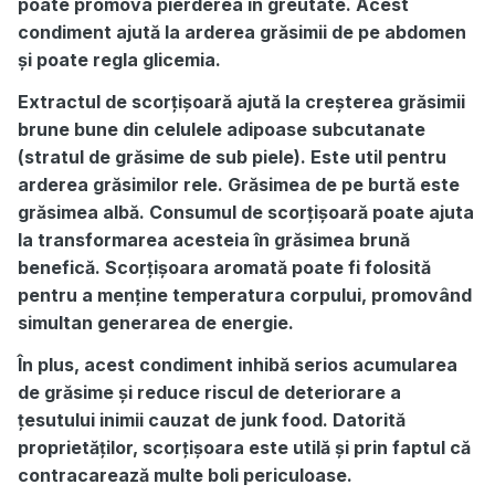
poate promova pierderea în greutate. Acest
condiment ajută la arderea grăsimii de pe abdomen
și poate regla glicemia.
Extractul de scorțișoară ajută la creșterea grăsimii
brune bune din celulele adipoase subcutanate
(stratul de grăsime de sub piele). Este util pentru
arderea grăsimilor rele. Grăsimea de pe burtă este
grăsimea albă. Consumul de scorțișoară poate ajuta
la transformarea acesteia în grăsimea brună
benefică. Scorțișoara aromată poate fi folosită
pentru a menține temperatura corpului, promovând
simultan generarea de energie.
În plus, acest condiment inhibă serios acumularea
de grăsime și reduce riscul de deteriorare a
țesutului inimii cauzat de junk food. Datorită
proprietăților, scorțișoara este utilă și prin faptul că
contracarează multe boli periculoase.