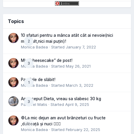
Topics
10 sfaturi pentru a mânca atât cât ai nevoie(nici
2
mai mult,nici mai puțin)!
Monica Badea
· Started
January 7, 2022
Mini”cheesecake” de post!
3
Monica Badea
· Started
May 26, 2021
Pastilele de slăbit!
1
Monica Badea
· Started
March 3, 2022
Am inceput Dieta, vreau sa slabesc 30 kg
3
Pastorel Matis
· Started
April 9, 2025
🛑La mic dejun am avut brânzeturi cu fructe
0
,dulceață și nuci 🤷🏻‍♀️
Monica Badea
· Started
February 22, 2025