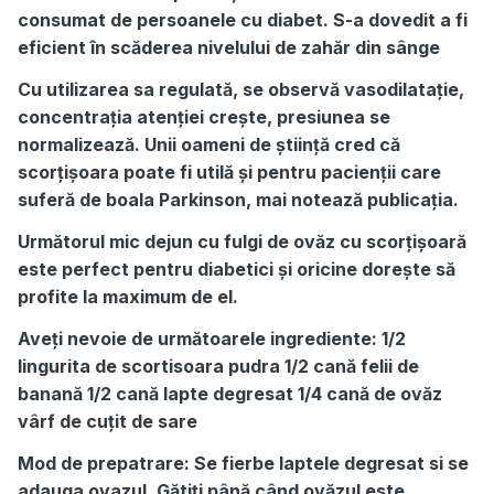
consumat de persoanele cu diabet. S-a dovedit a fi
eficient în scăderea nivelului de zahăr din sânge
Cu utilizarea sa regulată, se observă vasodilatație,
concentrația atenției crește, presiunea se
normalizează. Unii oameni de știință cred că
scorțișoara poate fi utilă și pentru pacienții care
suferă de boala Parkinson, mai notează publicația.
Următorul mic dejun cu fulgi de ovăz cu scorțișoară
este perfect pentru diabetici și oricine dorește să
profite la maximum de el.
Aveți nevoie de următoarele ingrediente: 1/2
lingurita de scortisoara pudra 1/2 cană felii de
banană 1/2 cană lapte degresat 1/4 cană de ovăz
vârf de cuțit de sare
Mod de prepatrare: Se fierbe laptele degresat si se
adauga ovazul. Gătiți până când ovăzul este