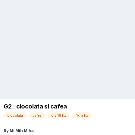
G2 : ciocolata si cafea
ciocolata
cafea
ora 16 fix
fix la fix
By
Mi Mih Miha