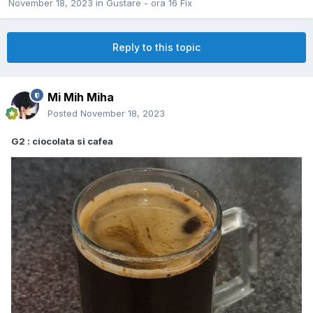
November 18, 2023
in
Gustare - ora 16 Fix
Reply to this topic
Mi Mih Miha
Posted
November 18, 2023
G2 : ciocolata si cafea