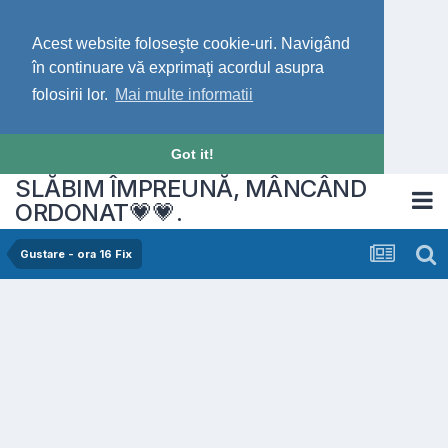
Acest website foloseşte cookie-uri. Navigând
în continuare vă exprimaţi acordul asupra
folosirii lor.
Mai multe informatii
Got it!
SLĂBIM ÎMPREUNĂ, MÂNCÂND
ORDONAT💗💗.
Gustare - ora 16 Fix