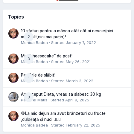
Topics
10 sfaturi pentru a mânca atât cât ai nevoie(nici
2
mai mult,nici mai puțin)!
Monica Badea
· Started
January 7, 2022
Mini”cheesecake” de post!
3
Monica Badea
· Started
May 26, 2021
Pastilele de slăbit!
1
Monica Badea
· Started
March 3, 2022
Am inceput Dieta, vreau sa slabesc 30 kg
3
Pastorel Matis
· Started
April 9, 2025
🛑La mic dejun am avut brânzeturi cu fructe
0
,dulceață și nuci 🤷🏻‍♀️
Monica Badea
· Started
February 22, 2025