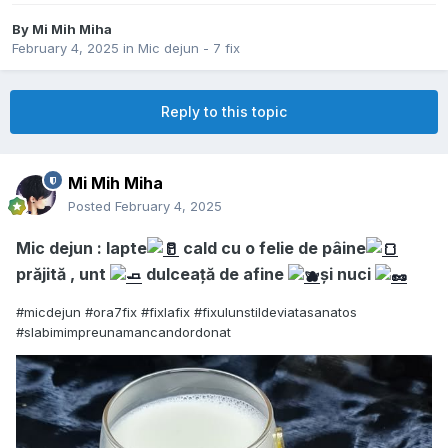
By
Mi Mih Miha
February 4, 2025
in
Mic dejun - 7 fix
Reply to this topic
Mi Mih Miha
Posted
February 4, 2025
Mic dejun : lapte
cald cu o felie de pâine
prăjită , unt
dulceață de afine
și nuci
#micdejun #ora7fix #fixlafix #fixulunstildeviatasanatos
#slabimimpreunamancandordonat