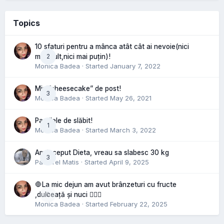
Topics
10 sfaturi pentru a mânca atât cât ai nevoie(nici
2
mai mult,nici mai puțin)!
Monica Badea
· Started
January 7, 2022
Mini”cheesecake” de post!
3
Monica Badea
· Started
May 26, 2021
Pastilele de slăbit!
1
Monica Badea
· Started
March 3, 2022
Am inceput Dieta, vreau sa slabesc 30 kg
3
Pastorel Matis
· Started
April 9, 2025
🛑La mic dejun am avut brânzeturi cu fructe
0
,dulceață și nuci 🤷🏻‍♀️
Monica Badea
· Started
February 22, 2025