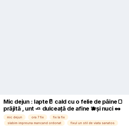
Mic dejun : lapte🥛 cald cu o felie de pâine🍞
prăjită , unt 🧈 dulceață de afine 🫐și nuci 🥜
mic dejun
ora 7 fix
fix la fix
slabim impreuna mancand ordonat
fixul un stil de viata sanatos