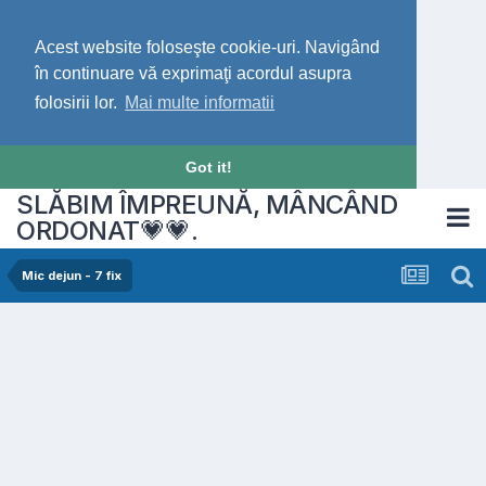
Acest website foloseşte cookie-uri. Navigând
în continuare vă exprimaţi acordul asupra
folosirii lor.
Mai multe informatii
Got it!
SLĂBIM ÎMPREUNĂ, MÂNCÂND
ORDONAT💗💗.
Mic dejun - 7 fix