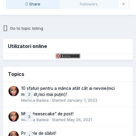
Share
Followers
0
Go to topic listing
Utilizatori online
Topics
10 sfaturi pentru a mânca atât cât ai nevoie(nici
2
mai mult,nici mai puțin)!
Monica Badea
· Started
January 7, 2022
Mini”cheesecake” de post!
3
Monica Badea
· Started
May 26, 2021
Pastilele de slăbit!