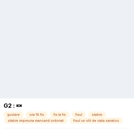
G2 : 🍬
gustare
ora 16 fix
fix la fix
fixul
slabim
slabim impreuna mancand ordonat
fixul un stil de viata sanatos