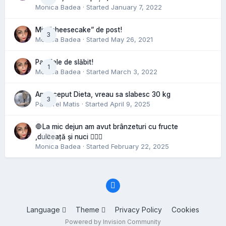
Monica Badea
· Started
January 7, 2022
Mini”cheesecake” de post!
3
Monica Badea
· Started
May 26, 2021
Pastilele de slăbit!
1
Monica Badea
· Started
March 3, 2022
Am inceput Dieta, vreau sa slabesc 30 kg
3
Pastorel Matis
· Started
April 9, 2025
🛑La mic dejun am avut brânzeturi cu fructe
0
,dulceață și nuci 🤷🏻‍♀️
Monica Badea
· Started
February 22, 2025
Language
Theme
Privacy Policy
Cookies
Powered by Invision Community