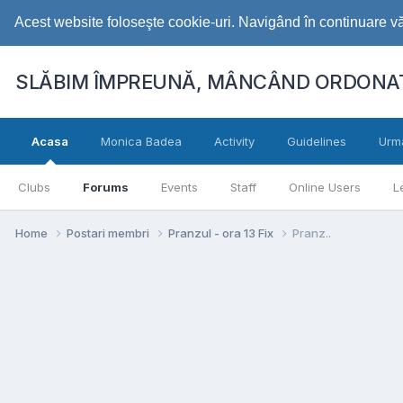
Acest website foloseşte cookie-uri. Navigând în continuare vă 
SLĂBIM ÎMPREUNĂ, MÂNCÂND ORDONAT
Acasa
Monica Badea
Activity
Guidelines
Urm
Clubs
Forums
Events
Staff
Online Users
L
Home
Postari membri
Pranzul - ora 13 Fix
Pranz..