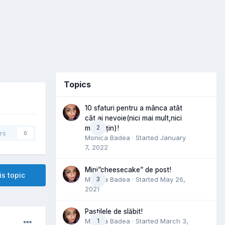
Topics
10 sfaturi pentru a mânca atât
cât ai nevoie(nici mai mult,nici
2
mai puțin)!
rs
0
Monica Badea
· Started
January
7, 2022
Mini”cheesecake” de post!
is topic
Monica Badea
3
· Started
May 26,
2021
Pastilele de slăbit!
Monica Badea
1
· Started
March 3,