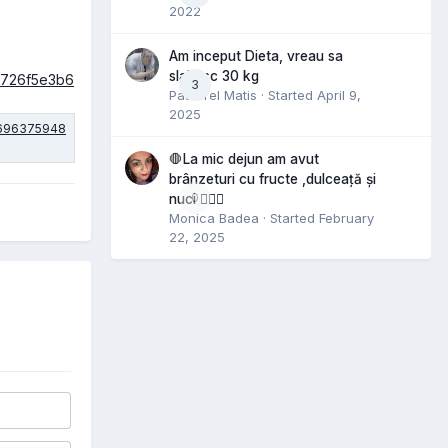
2022
Am inceput Dieta, vreau sa
slabesc 30 kg
3
Pastorel Matis
· Started
April 9,
2025
🛑La mic dejun am avut
brânzeturi cu fructe ,dulceață și
0
nuci 🤷🏻‍♀️
Monica Badea
· Started
February
22, 2025