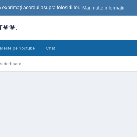
exprimaţi acordul asupra folosirii lor.
Mai multe informatii
💗💗.
areste pe Youtube
Chat
eaderboard