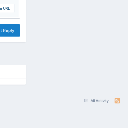
om URL
t Reply
All Activity