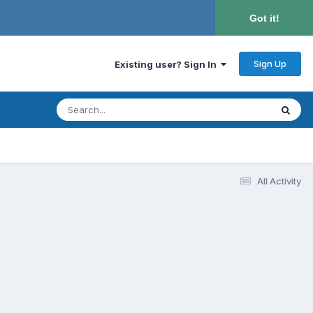
Got it!
Sign Up
Existing user? Sign In
All Activity