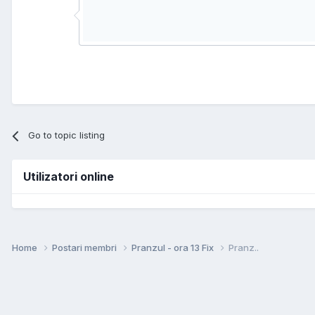
Go to topic listing
Utilizatori online
Home
Postari membri
Pranzul - ora 13 Fix
Pranz..