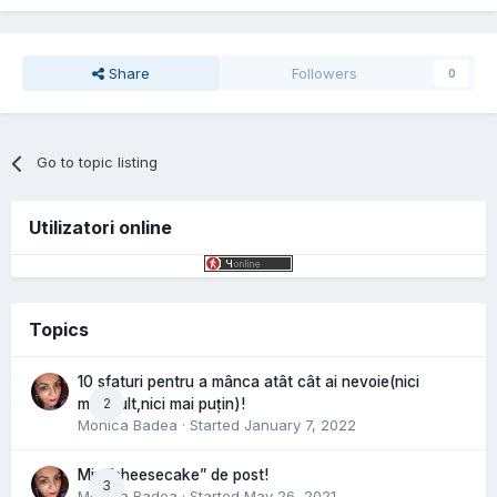
Share
Followers
0
Go to topic listing
Utilizatori online
Topics
10 sfaturi pentru a mânca atât cât ai nevoie(nici
2
mai mult,nici mai puțin)!
Monica Badea
· Started
January 7, 2022
Mini”cheesecake” de post!
3
Monica Badea
· Started
May 26, 2021