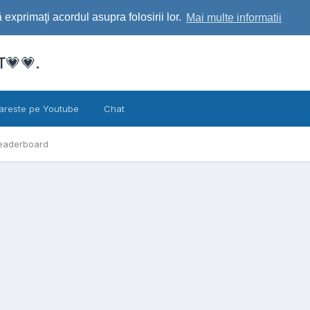
exprimaţi acordul asupra folosirii lor.
Mai multe informatii
💗💗.
areste pe Youtube
Chat
eaderboard