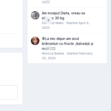
2022
Am inceput Dieta, vreau sa
slabesc 30 kg
3
Pastorel Matis
· Started
April 9,
2025
🛑La mic dejun am avut
brânzeturi cu fructe ,dulceață și
0
nuci 🤷🏻‍♀️
Monica Badea
· Started
February
22, 2025