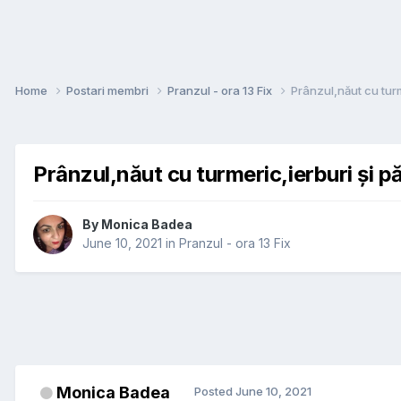
Home
Postari membri
Pranzul - ora 13 Fix
Prânzul,năut cu turm
Prânzul,năut cu turmeric,ierburi și pă
By
Monica Badea
June 10, 2021
in
Pranzul - ora 13 Fix
Monica Badea
Posted
June 10, 2021