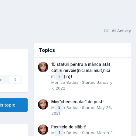
All Activity
Topics
10 sfaturi pentru a mânca atât
cât ai nevoie(nici mai mult,nici
2
mai puțin)!
rs
0
Monica Badea
· Started
January
7, 2022
Mini”cheesecake” de post!
is topic
Monica Badea
3
· Started
May 26,
2021
Pastilele de slăbit!
Monica Badea
1
· Started
March 3,