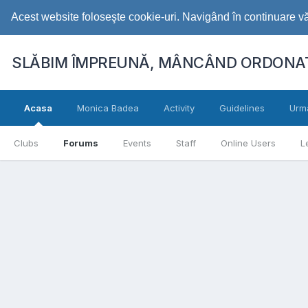
Acest website foloseşte cookie-uri. Navigând în continuare vă 
SLĂBIM ÎMPREUNĂ, MÂNCÂND ORDONAT
Acasa
Monica Badea
Activity
Guidelines
Urm
Clubs
Forums
Events
Staff
Online Users
L