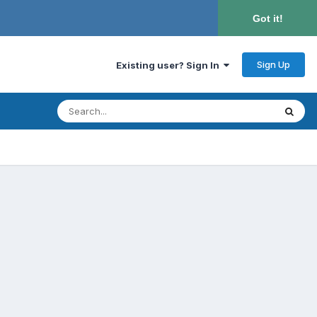
Got it!
Sign Up
Existing user? Sign In