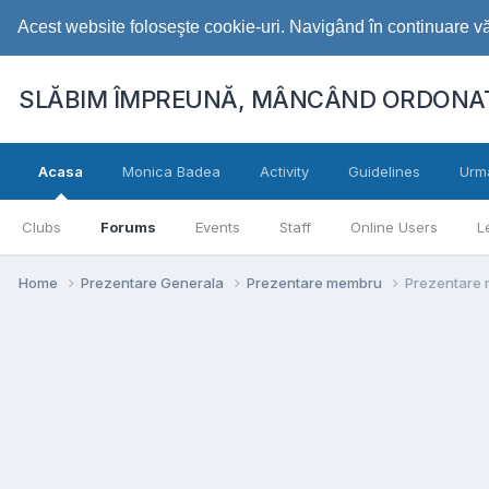
Acest website foloseşte cookie-uri. Navigând în continuare vă 
SLĂBIM ÎMPREUNĂ, MÂNCÂND ORDONAT
Acasa
Monica Badea
Activity
Guidelines
Urm
Clubs
Forums
Events
Staff
Online Users
L
Home
Prezentare Generala
Prezentare membru
Prezentare