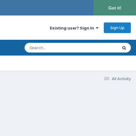
Got it!
Sign Up
Existing user? Sign In
All Activity