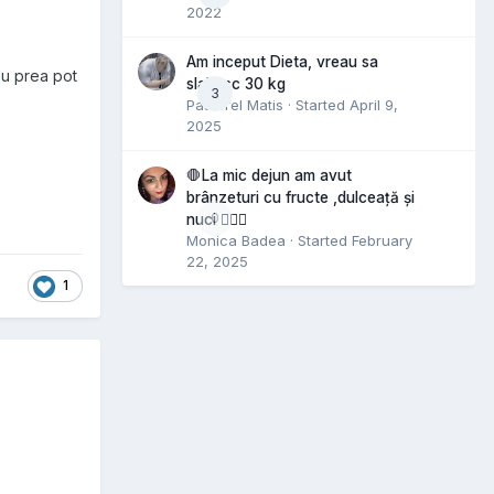
2022
Am inceput Dieta, vreau sa
 nu prea pot
slabesc 30 kg
3
Pastorel Matis
· Started
April 9,
2025
🛑La mic dejun am avut
brânzeturi cu fructe ,dulceață și
0
nuci 🤷🏻‍♀️
Monica Badea
· Started
February
22, 2025
1