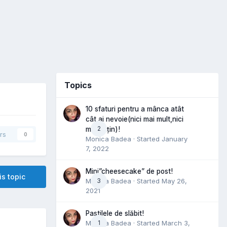
Topics
10 sfaturi pentru a mânca atât
cât ai nevoie(nici mai mult,nici
2
mai puțin)!
rs
0
Monica Badea
· Started
January
7, 2022
Mini”cheesecake” de post!
is topic
Monica Badea
3
· Started
May 26,
2021
Pastilele de slăbit!
Monica Badea
1
· Started
March 3,