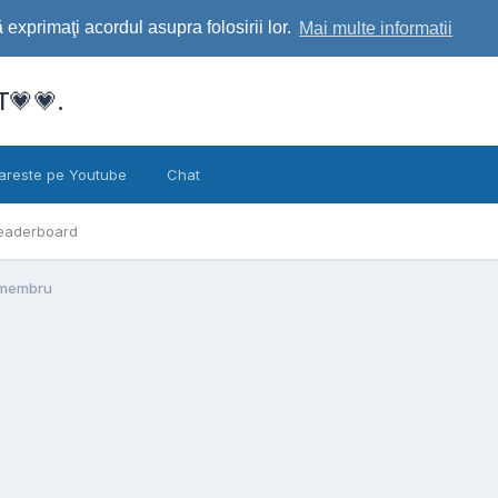
exprimaţi acordul asupra folosirii lor.
Mai multe informatii
💗💗.
areste pe Youtube
Chat
eaderboard
 membru