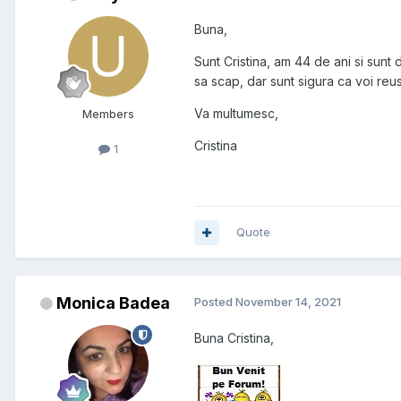
Buna,
Sunt Cristina, am 44 de ani si sunt 
sa scap, dar sunt sigura ca voi reus
Va multumesc,
Members
Cristina
1
Quote
Monica Badea
Posted
November 14, 2021
Buna Cristina,