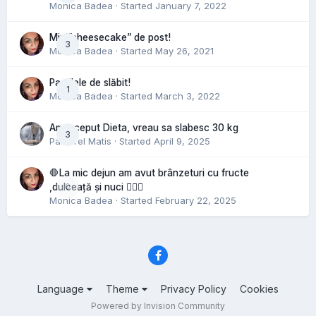
Monica Badea
· Started
January 7, 2022
Mini”cheesecake” de post!
3
Monica Badea
· Started
May 26, 2021
Pastilele de slăbit!
1
Monica Badea
· Started
March 3, 2022
Am inceput Dieta, vreau sa slabesc 30 kg
3
Pastorel Matis
· Started
April 9, 2025
🛑La mic dejun am avut brânzeturi cu fructe
0
,dulceață și nuci 🤷🏻‍♀️
Monica Badea
· Started
February 22, 2025
Language
Theme
Privacy Policy
Cookies
Powered by Invision Community