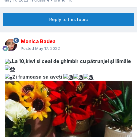
May 17, 2022
in
Gustare - ora 10 Fix
Reply to this topic
Monica Badea
Posted
May 17, 2022
La 10,kiwi si ceai de ghimbir cu pătrunjel și lămâie
Zi frumoasa sa aveți