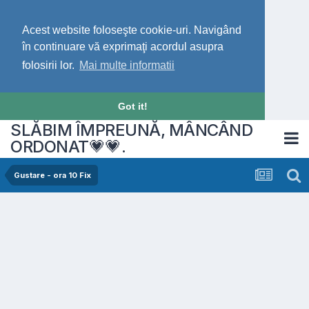
Acest website foloseşte cookie-uri. Navigând
în continuare vă exprimaţi acordul asupra
folosirii lor.
Mai multe informatii
Got it!
SLĂBIM ÎMPREUNĂ, MÂNCÂND
ORDONAT💗💗.
Gustare - ora 10 Fix