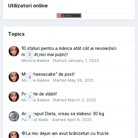
Utilizatori online
Topics
10 sfaturi pentru a mânca atât cât ai nevoie(nici
2
mai mult,nici mai puțin)!
Monica Badea
· Started
January 7, 2022
Mini”cheesecake” de post!
3
Monica Badea
· Started
May 26, 2021
Pastilele de slăbit!
1
Monica Badea
· Started
March 3, 2022
Am inceput Dieta, vreau sa slabesc 30 kg
3
Pastorel Matis
· Started
April 9, 2025
🛑La mic dejun am avut brânzeturi cu fructe