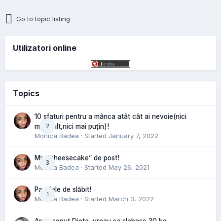
Go to topic listing
Utilizatori online
Topics
10 sfaturi pentru a mânca atât cât ai nevoie(nici
2
mai mult,nici mai puțin)!
Monica Badea
· Started
January 7, 2022
Mini”cheesecake” de post!
3
Monica Badea
· Started
May 26, 2021
Pastilele de slăbit!
1
Monica Badea
· Started
March 3, 2022