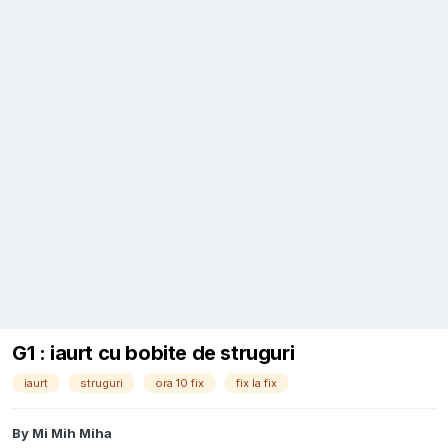
G1 : iaurt cu bobite de struguri
iaurt
struguri
ora 10 fix
fix la fix
By
Mi Mih Miha