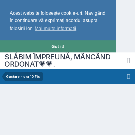
Acest website foloseşte cookie-uri. Navigând
în continuare vă exprimaţi acordul asupra
folosirii lor.
Mai multe informatii
Got it!
SLĂBIM ÎMPREUNĂ, MÂNCÂND
ORDONAT💗💗.
Gustare - ora 10 Fix