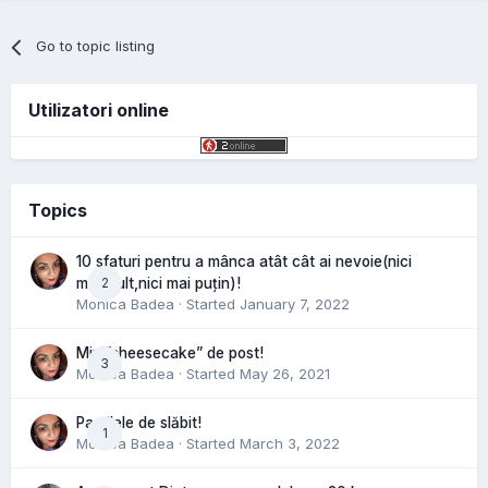
Go to topic listing
Utilizatori online
Topics
10 sfaturi pentru a mânca atât cât ai nevoie(nici
2
mai mult,nici mai puțin)!
Monica Badea
· Started
January 7, 2022
Mini”cheesecake” de post!
3
Monica Badea
· Started
May 26, 2021
Pastilele de slăbit!
1
Monica Badea
· Started
March 3, 2022