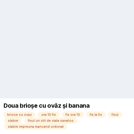
Doua brioșe cu ovăz și banana
briose cu ovaz
ora 10 fix
fix ora 10
fix la fix
fixul
slabim
fixul un stil de viata sanatos
slabim impreuna mancand ordonat