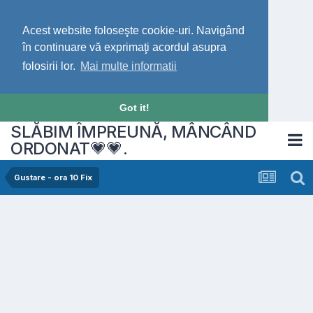
Acest website foloseşte cookie-uri. Navigând
în continuare vă exprimaţi acordul asupra
folosirii lor.
Mai multe informatii
Got it!
SLĂBIM ÎMPREUNĂ, MÂNCÂND
ORDONAT💗💗.
Gustare - ora 10 Fix