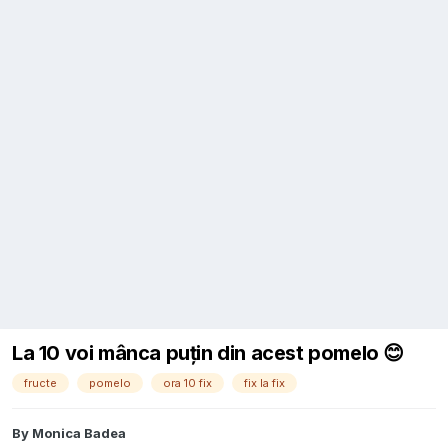
La 10 voi mânca puțin din acest pomelo 😊
fructe
pomelo
ora 10 fix
fix la fix
By
Monica Badea