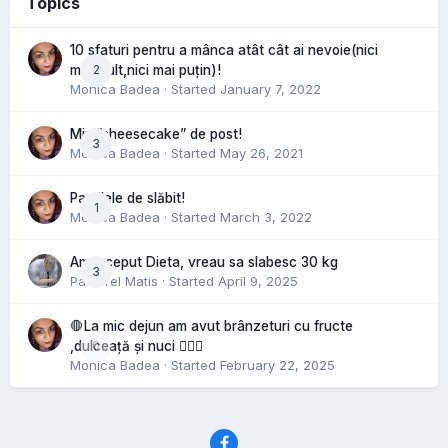
Topics
10 sfaturi pentru a mânca atât cât ai nevoie(nici
2
mai mult,nici mai puțin)!
Monica Badea
· Started
January 7, 2022
Mini”cheesecake” de post!
3
Monica Badea
· Started
May 26, 2021
Pastilele de slăbit!
1
Monica Badea
· Started
March 3, 2022
Am inceput Dieta, vreau sa slabesc 30 kg
3
Pastorel Matis
· Started
April 9, 2025
🛑La mic dejun am avut brânzeturi cu fructe
0
,dulceață și nuci 🤷🏻‍♀️
Monica Badea
· Started
February 22, 2025