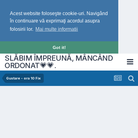
Acest website foloseşte cookie-uri. Navigând
în continuare vă exprimaţi acordul asupra
folosirii lor.
Mai multe informatii
Got it!
SLĂBIM ÎMPREUNĂ, MÂNCÂND
ORDONAT💗💗.
Gustare - ora 10 Fix