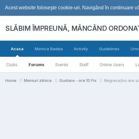
Acest website foloseşte cookie-uri. Navigând în continuare vă 
SLĂBIM ÎMPREUNĂ, MÂNCÂND ORDONAT
Acasa
Monica Badea
Activity
Guidelines
Urm
Clubs
Forums
Events
Staff
Online Users
L
Home
Meniuri zilnice
Gustare - ora 10 Fix
Negresa(nu are zahă