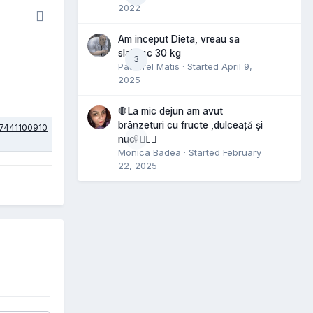
2022
Am inceput Dieta, vreau sa
slabesc 30 kg
3
Pastorel Matis
· Started
April 9,
2025
🛑La mic dejun am avut
brânzeturi cu fructe ,dulceață și
0
nuci 🤷🏻‍♀️
Monica Badea
· Started
February
22, 2025