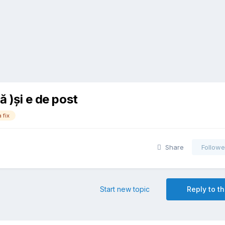
ă )și e de post
a fix
Share
Followe
Start new topic
Reply to th