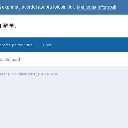
exprimaţi acordul asupra folosirii lor.
Mai multe informatii
💗💗.
areste pe Youtube
Chat
eaderboard
r și nici făină albă )și e de post