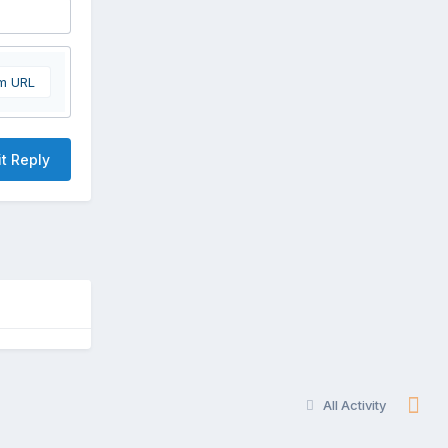
om URL
t Reply
All Activity