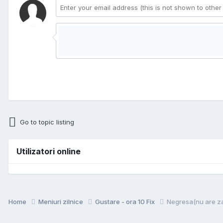
Go to topic listing
Utilizatori online
Home
Meniuri zilnice
Gustare - ora 10 Fix
Negresa(nu are zahă