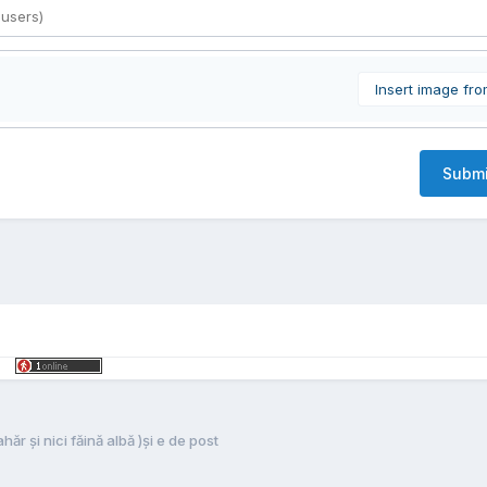
Insert image fr
Submi
r și nici făină albă )și e de post