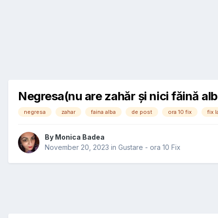
Negresa(nu are zahăr și nici făină alb
negresa
zahar
faina alba
de post
ora 10 fix
fix l
By
Monica Badea
November 20, 2023
in
Gustare - ora 10 Fix