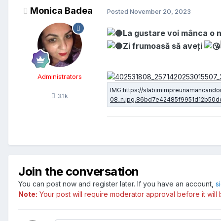
Monica Badea
Posted
November 20, 2023
La gustare voi mânca o ne
Zi frumoasă să aveți
Administrators
3.1k
Join the conversation
You can post now and register later. If you have an account,
s
Note:
Your post will require moderator approval before it will b