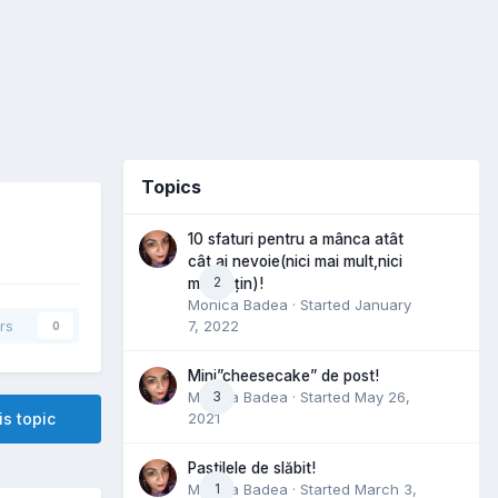
Topics
10 sfaturi pentru a mânca atât
cât ai nevoie(nici mai mult,nici
2
mai puțin)!
Monica Badea
· Started
January
7, 2022
rs
0
Mini”cheesecake” de post!
Monica Badea
3
· Started
May 26,
2021
is topic
Pastilele de slăbit!
Monica Badea
1
· Started
March 3,